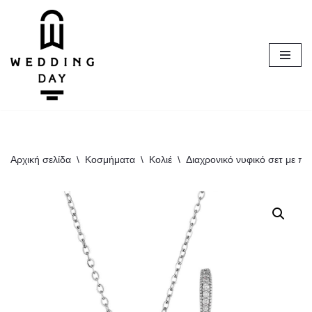
Μεταπηδήστε
στο
περιεχόμενο
Αρχική σελίδα
\
Κοσμήματα
\
Κολιέ
\
Διαχρονικό νυφικό σετ με πέ