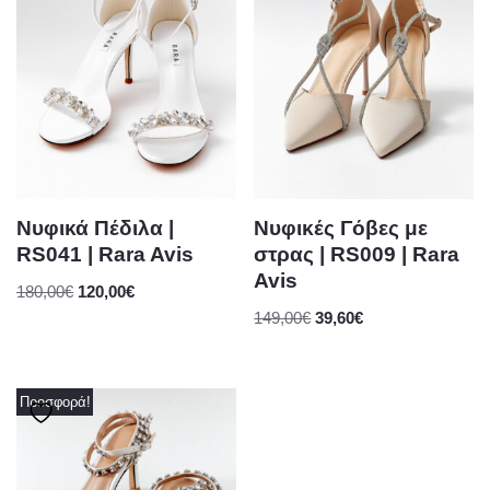
Νυφικά Πέδιλα |
Νυφικές Γόβες με
RS041 | Rara Avis
στρας | RS009 | Rara
Avis
180,00
€
120,00
€
149,00
€
39,60
€
Προσφορά!