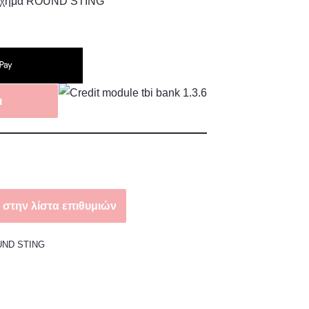
 σχήμα ROUND STING
ι
στην λίστα επιθυμιών
UND STING