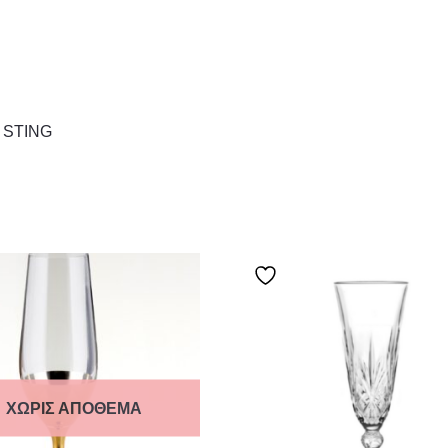
D STING
ΧΩΡΊΣ ΑΠΌΘΕΜΑ