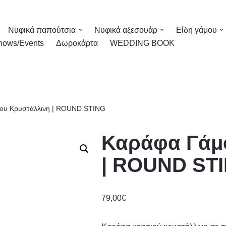
Νυφικά παπούτσια
Νυφικά αξεσουάρ
Είδη γάμου
hows/Events
Δωροκάρτα
WEDDING BOOK
ου Κρυστάλλινη | ROUND STING
Καράφα Γάμ
| ROUND ST
79,00
€