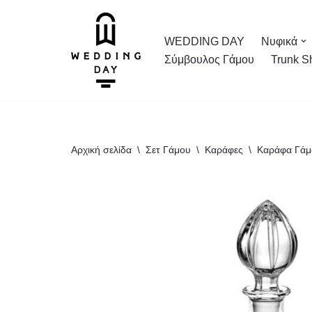
Μεταπηδήστε
WEDDING DAY
Νυφικά
στο
Σύμβουλος Γάμου
Trunk S
περιεχόμενο
Αρχική σελίδα
\
Σετ Γάμου
\
Καράφες
\
Καράφα Γάμ