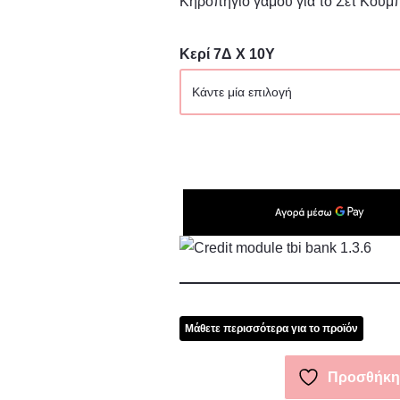
Κηροπήγιο γάμου για το Σετ Κου
Κερί 7Δ X 10Υ
Μάθετε περισσότερα για το προϊόν
Προσθήκη 