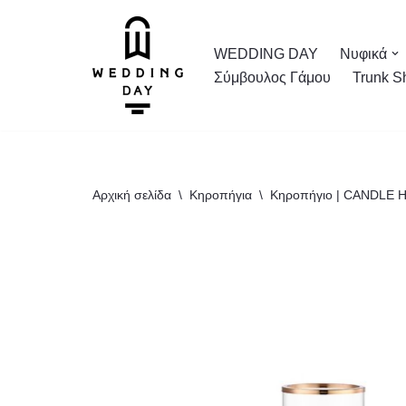
Μεταπηδήστε
WEDDING DAY
Νυφικά
στο
Σύμβουλος Γάμου
Trunk S
περιεχόμενο
Αρχική σελίδα
\
Κηροπήγια
\
Κηροπήγιο | CANDLE 