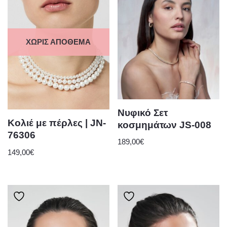
ΧΩΡΊΣ ΑΠΌΘΕΜΑ
Νυφικό Σετ
Κολιέ με πέρλες | JN-
κοσμημάτων JS-008
76306
189,00
€
149,00
€