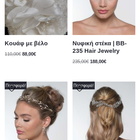
Κουάφ με βέλο
Νυφική στέκα | BB-
235 Hair Jewelry
110,00
€
88,00
€
235,00
€
188,00
€
Προσφορά!
Προσφορά!