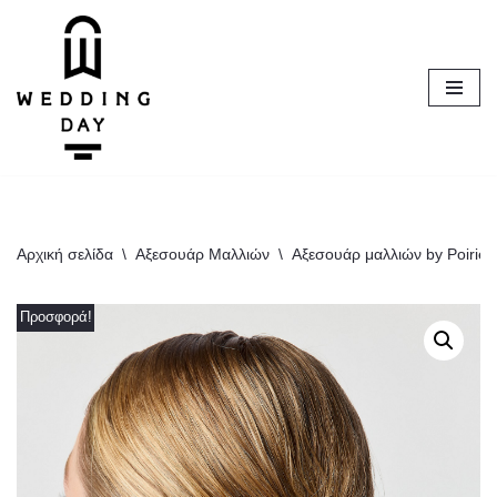
Μεταπηδήστε
στο
περιεχόμενο
Αρχική σελίδα
\
Αξεσουάρ Μαλλιών
\
Αξεσουάρ μαλλιών by Poirier
Προσφορά!