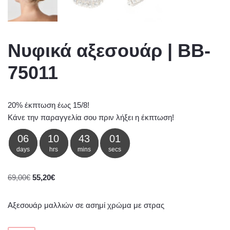
Νυφικά αξεσουάρ | BB-
75011
20% έκπτωση έως 15/8!
Κάνε την παραγγελία σου πριν λήξει η έκπτωση!
06
10
43
01
days
hrs
mins
secs
69,00
€
55,20
€
Αξεσουάρ μαλλιών σε ασημί χρώμα με στρας