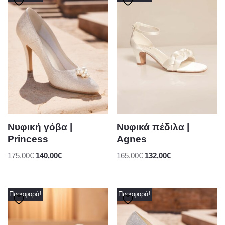
Νυφική γόβα |
Νυφικά πέδιλα |
Princess
Agnes
175,00
€
140,00
€
165,00
€
132,00
€
Προσφορά!
Προσφορά!