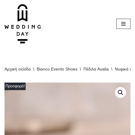
Μεταπηδήστε
στο
περιεχόμενο
Αρχική σελίδα
\
Bianco Evento Shoes
\
Πέδιλα Avalia
\
Νυφικά πέδ
Προσφορά!