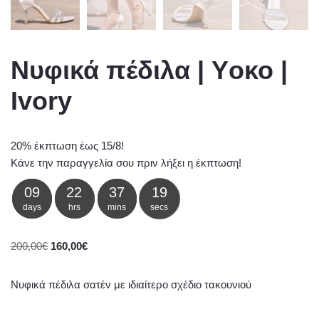
Νυφικά πέδιλα | Yοκο |
Ivory
20% έκπτωση έως 15/8!
Κάνε την παραγγελία σου πριν λήξει η έκπτωση!
09
22
37
19
days
hrs
mins
secs
200,00
€
160,00
€
Νυφικά πέδιλα σατέν με ιδιαίτερο σχέδιο τακουνιού