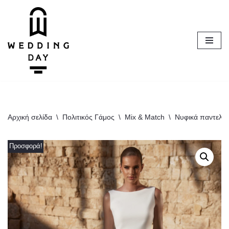
Μεταπηδήστε
στο
περιεχόμενο
Αρχική σελίδα
\
Πολιτικός Γάμος
\
Mix & Match
\
Νυφικά παντελόν
Προσφορά!