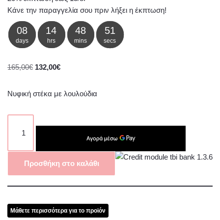
Κάνε την παραγγελία σου πριν λήξει η έκπτωση!
08
14
48
50
days
hrs
mins
secs
165,00
€
132,00
€
Νυφική στέκα με λουλούδια
Προσθήκη στο καλάθι
Μάθετε περισσότερα για το προϊόν