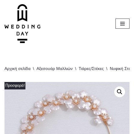
Μεταπηδήστε
στο
περιεχόμενο
Αρχική σελίδα
\
Αξεσουάρ Μαλλιών
\
Τιάρες/Στέκες
\
Νυφική Στέκα
Προσφορά!