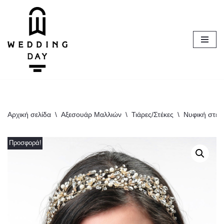
Μεταπηδήστε
στο
περιεχόμενο
Αρχική σελίδα
\
Αξεσουάρ Μαλλιών
\
Τιάρες/Στέκες
\
Νυφική στέκα
Προσφορά!