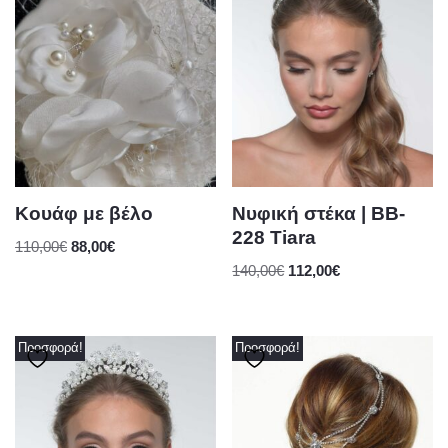
Κουάφ με βέλο
Νυφική στέκα | BB-
228 Tiara
110,00
€
88,00
€
140,00
€
112,00
€
Προσφορά!
Προσφορά!