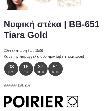
Νυφική στέκα | BB-651
Tiara Gold
20% έκπτωση έως 15/8!
Κάνε την παραγγελία σου πριν λήξει η έκπτωση!
08
16
37
51
days
hrs
mins
secs
239,00
€
191,20
€