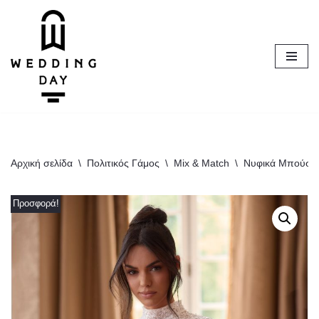
Μεταπηδήστε
στο
περιεχόμενο
Αρχική σελίδα
\
Πολιτικός Γάμος
\
Mix & Match
\
Νυφικά Μπούστ
Προσφορά!