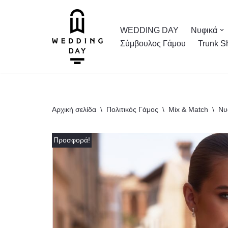
Μεταπηδήστε
WEDDING DAY
Νυφικά
στο
Σύμβουλος Γάμου
Trunk S
περιεχόμενο
Αρχική σελίδα
\
Πολιτικός Γάμος
\
Mix & Match
\
Νυ
Προσφορά!