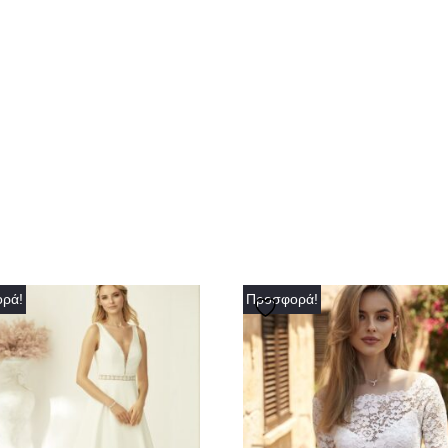
ρά!
Προσφορά!