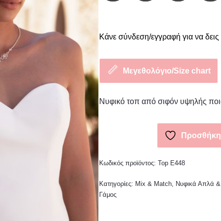
Κάνε σύνδεση/εγγραφή για να δεις 
Μεγεθολόγιο/Size chart
Νυφικό τοπ από σιφόν υψηλής ποι
Προσθήκη 
Κωδικός προϊόντος:
Top E448
Κατηγορίες:
Mix & Match
,
Νυφικά Απλά &
Γάμος