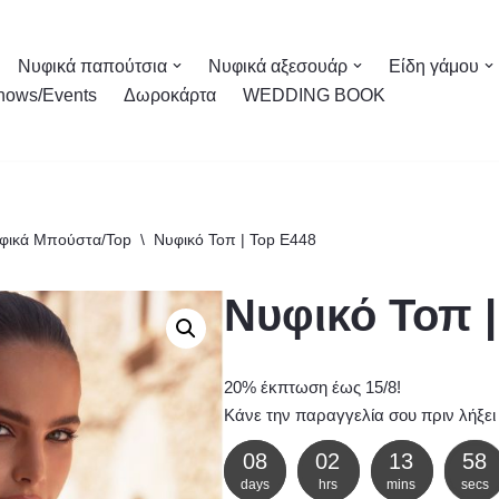
Νυφικά παπούτσια
Νυφικά αξεσουάρ
Είδη γάμου
hows/Events
Δωροκάρτα
WEDDING BOOK
φικά Μπούστα/Top
\
Νυφικό Τοπ | Top E448
Νυφικό Τοπ |
20% έκπτωση έως 15/8!
Κάνε την παραγγελία σου πριν λήξει
08
02
13
57
days
hrs
mins
secs