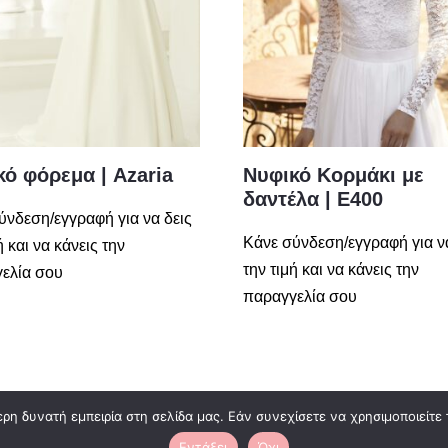
ό φόρεμα | Azaria
Νυφικό Κορμάκι με
δαντέλα | Ε400
ύνδεση/εγγραφή για να δεις
Κάνε σύνδεση/εγγραφή για ν
ή και να κάνεις την
την τιμή και να κάνεις την
ελία σου
παραγγελία σου
η δυνατή εμπειρία στη σελίδα μας. Εάν συνεχίσετε να χρησιμοποιείτε 
Εντάξει
Όχι