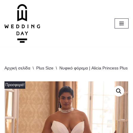
Μεταπηδήστε
στο
περιεχόμενο
Αρχική σελίδα
\
Plus Size
\
Νυφικό φόρεμα | Alicia Princess Plus S
Προσφορά!