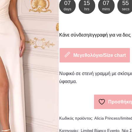
07
15
07
54
days
hrs
mins
secs
Κάνε σύνδεση/εγγραφή για να δεις 
Μεγεθολόγιο/Size chart
Νυφικό σε στενή γραμμή με σκίσιμ
ύφασμα.
Προσθήκη 
Κωδικός προϊόντος:
Alicia Princess/limite
Κατηγορίες:
Limited Bianco Evento
,
Νέα Σ