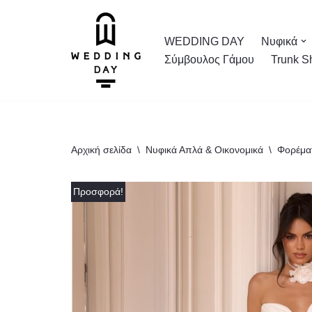
Μεταπηδήστε
WEDDING DAY
Νυφικά
στο
Σύμβουλος Γάμου
Trunk S
περιεχόμενο
Αρχική σελίδα
\
Νυφικά Απλά & Οικονομικά
\
Φορέμα
Προσφορά!