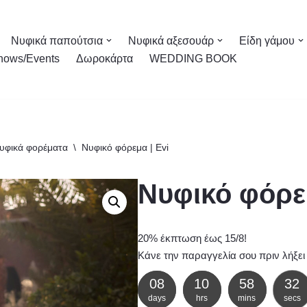
Νυφικά παπούτσια
Νυφικά αξεσουάρ
Είδη γάμου
hows/Events
Δωροκάρτα
WEDDING BOOK
υφικά φορέματα
\
Νυφικό φόρεμα | Evi
Νυφικό φόρεμ
20% έκπτωση έως 15/8!
Κάνε την παραγγελία σου πριν λήξει
08
10
58
31
days
hrs
mins
secs