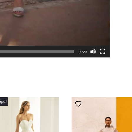
00:20
ρά!