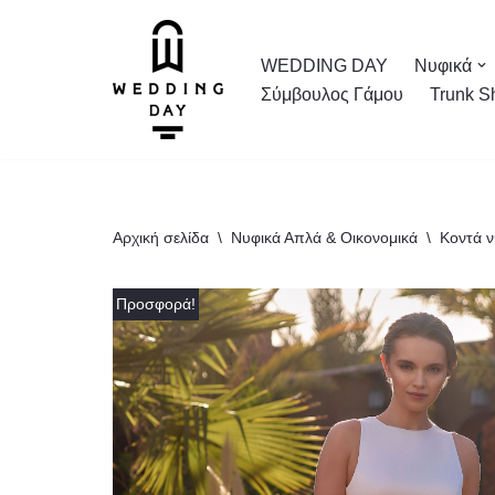
Μεταπηδήστε
WEDDING DAY
Νυφικά
στο
Σύμβουλος Γάμου
Trunk S
περιεχόμενο
Αρχική σελίδα
\
Νυφικά Απλά & Οικονομικά
\
Κοντά ν
Προσφορά!