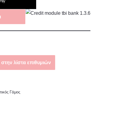
ι
στην λίστα επιθυμιών
τικός Γάμος