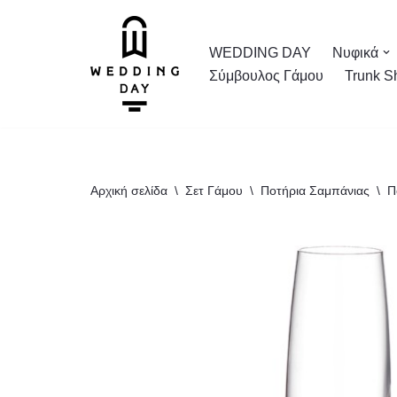
Μεταπηδήστε
WEDDING DAY
Νυφικά
στο
Σύμβουλος Γάμου
Trunk S
περιεχόμενο
Αρχική σελίδα
\
Σετ Γάμου
\
Ποτήρια Σαμπάνιας
\
Π