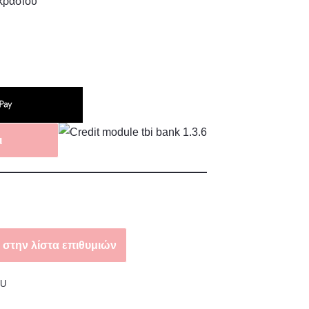
κρασιού
ι
στην λίστα επιθυμιών
OU