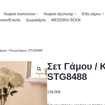
Νυφικά παπούτσια
Νυφικά αξεσουάρ
Είδη γάμου
hows/Events
Δωροκάρτα
WEDDING BOOK
Γάμου / Κουμπάρου STG8488
Σετ Γάμου /
STG8488
159,00
€