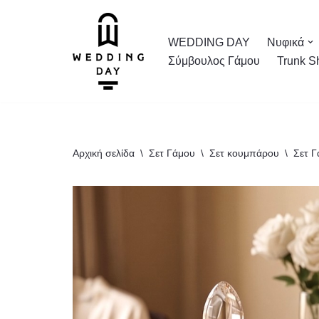
Μεταπηδήστε
WEDDING DAY
Νυφικά
στο
Σύμβουλος Γάμου
Trunk S
περιεχόμενο
Αρχική σελίδα
\
Σετ Γάμου
\
Σετ κουμπάρου
\
Σετ 