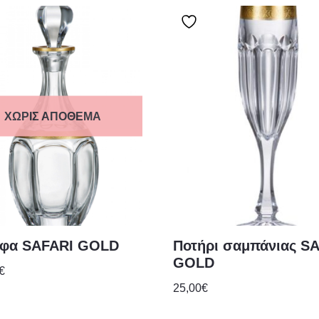
ΧΩΡΊΣ ΑΠΌΘΕΜΑ
φα SAFARI GOLD
Ποτήρι σαμπάνιας S
GOLD
€
25,00
€