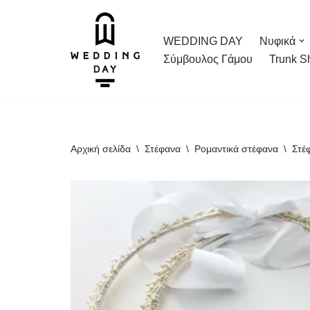
Μεταπηδήστε
WEDDING DAY
Νυφικά
στο
Σύμβουλος Γάμου
Trunk S
περιεχόμενο
Αρχική σελίδα
\
Στέφανα
\
Ρομαντικά στέφανα
\
Στέ