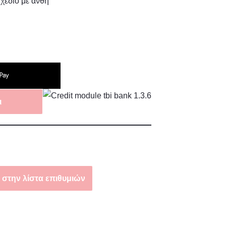
χέδιο με άνθη
ι
στην λίστα επιθυμιών