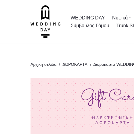
Μεταπηδήστε
WEDDING DAY
Νυφικά
στο
Σύμβουλος Γάμου
Trunk S
περιεχόμενο
Αρχική σελίδα
\
ΔΩΡΟΚΑΡΤΑ
\
Δωροκάρτα WEDDIN