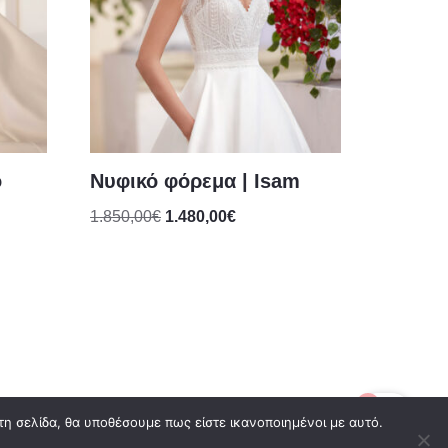
o
Νυφικό φόρεμα | Isam
1.850,00
€
1.480,00
€
0
τη σελίδα, θα υποθέσουμε πως είστε ικανοποιημένοι με αυτό.