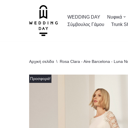
Μεταπηδήστε
WEDDING DAY
Νυφικά
στο
Σύμβουλος Γάμου
Trunk S
περιεχόμενο
Αρχική σελίδα
\
Rosa Clara - Aire Barcelona - Luna N
Προσφορά!