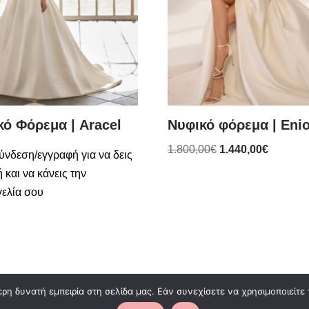
κό Φόρεμα | Aracel
Νυφικό φόρεμα | Eni
1.800,00
€
1.440,00
€
ύνδεση/εγγραφή για να δεις
ή και να κάνεις την
ελία σου
η δυνατή εμπειρία στη σελίδα μας. Εάν συνεχίσετε να χρησιμοποιείτε 