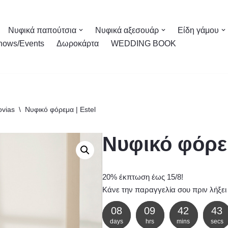
Νυφικά παπούτσια
Νυφικά αξεσουάρ
Είδη γάμου
hows/Events
Δωροκάρτα
WEDDING BOOK
ovias
\
Νυφικό φόρεμα | Estel
Νυφικό φόρεμ
20% έκπτωση έως 15/8!
Κάνε την παραγγελία σου πριν λήξει
08
09
42
43
days
hrs
mins
secs