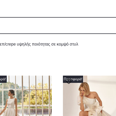
επ/crepe υψηλής ποιότητας σε κομψό στυλ
ρά!
Προσφορά!