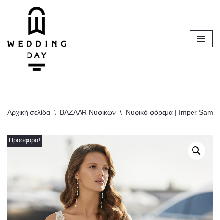
Μεταπηδήστε
στο
περιεχόμενο
Αρχική σελίδα
\
BAZAAR Νυφικών
\
Νυφικό φόρεμα | Imper Sampl
Προσφορά!