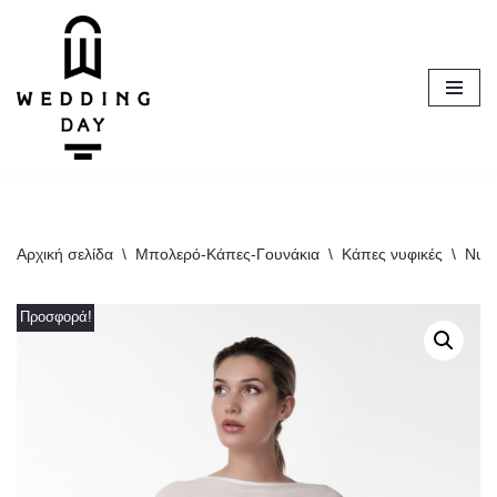
Μεταπηδήστε
στο
περιεχόμενο
Αρχική σελίδα
\
Μπολερό-Κάπες-Γουνάκια
\
Κάπες νυφικές
\
Νυφι
Προσφορά!