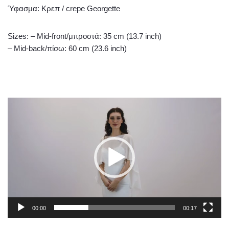
Ύφασμα: Κρεπ / crepe Georgette
Sizes: – Mid-front/μπροστά: 35 cm (13.7 inch)
– Mid-back/πίσω: 60 cm (23.6 inch)
Πρόγραμμα
Αναπαραγωγής
Βίντεο
00:00
00:17