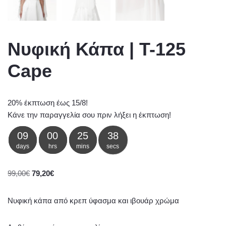
Νυφική Κάπα | T-125
Cape
20% έκπτωση έως 15/8!
Κάνε την παραγγελία σου πριν λήξει η έκπτωση!
09
00
25
38
days
hrs
mins
secs
99,00
€
79,20
€
Νυφική κάπα από κρεπ ύφασμα και ιβουάρ χρώμα