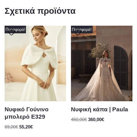
Σχετικά προϊόντα
Προσφορά!
Προσφορά!
Νυφικό Γούνινο
Νυφική κάπα | Paula
μπολερό E329
450,00
€
360,00
€
69,00
€
55,20
€