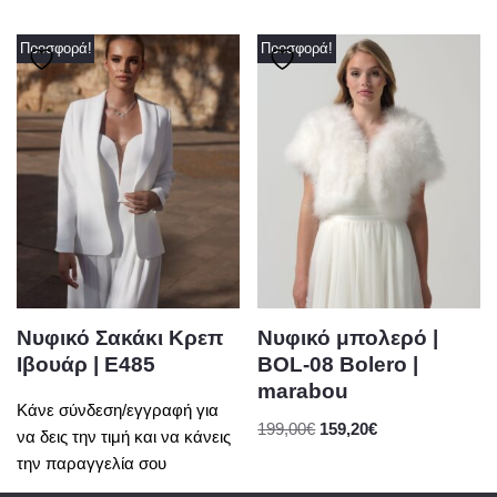
Προσφορά!
Προσφορά!
Νυφικό Σακάκι Κρεπ
Νυφικό μπολερό |
Ιβουάρ | E485
BOL-08 Bolero |
marabou
Κάνε σύνδεση/εγγραφή για
199,00
€
159,20
€
να δεις την τιμή και να κάνεις
την παραγγελία σου