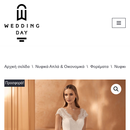
Μεταπηδήστε
στο
περιεχόμενο
Αρχική σελίδα
\
Νυφικά Απλά & Οικονομικά
\
Φορέματα
\
Νυφικό 
Προσφορά!