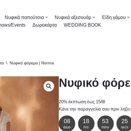
Νυφικά παπούτσια
Νυφικά αξεσουάρ
Είδη γάμου
hows/Events
Δωροκάρτα
WEDDING BOOK
τα
\
Νυφικό φόρεμα | Norma
Νυφικό φόρε
20% έκπτωση έως 15/8!
Κάνε την παραγγελία σου πριν λήξει
08
18
53
23
days
hrs
mins
secs