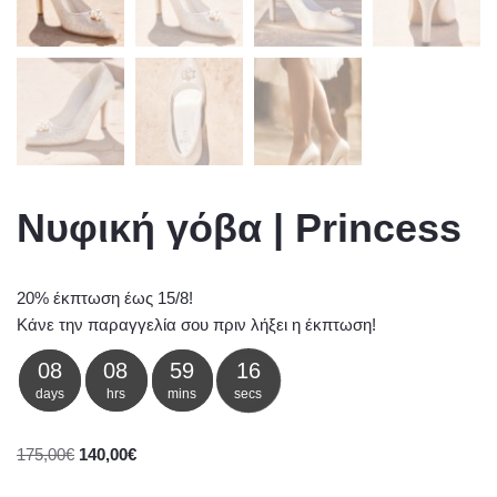
Νυφική γόβα | Princess
20% έκπτωση έως 15/8!
Κάνε την παραγγελία σου πριν λήξει η έκπτωση!
08
08
59
16
days
hrs
mins
secs
175,00
€
140,00
€