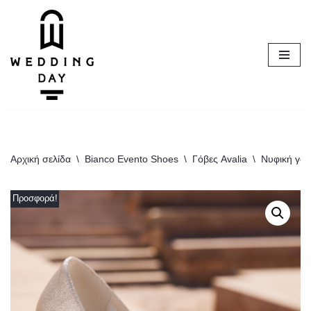
Μεταπηδήστε
στο
περιεχόμενο
Αρχική σελίδα
\
Bianco Evento Shoes
\
Γόβες Avalia
\
Νυφική γόβ
Προσφορά!