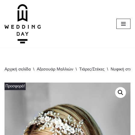
Μεταπηδήστε
στο
περιεχόμενο
Αρχική σελίδα
\
Αξεσουάρ Μαλλιών
\
Τιάρες/Στέκες
\
Νυφική στέκ
Προσφορά!