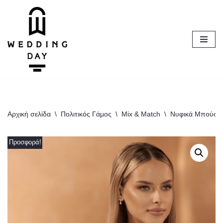
Μεταπηδήστε
στο
περιεχόμενο
Αρχική σελίδα
\
Πολιτικός Γάμος
\
Mix & Match
\
Νυφικά Μπούστ
Προσφορά!