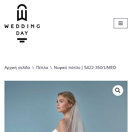
Μεταπηδήστε
στο
περιεχόμενο
Αρχική σελίδα
\
Πέπλα
\
Νυφικό πέπλο | S422-350/1/MED