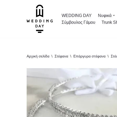
Μεταπηδήστε
WEDDING DAY
Νυφικά
στο
Σύμβουλος Γάμου
Trunk S
περιεχόμενο
Αρχική σελίδα
\
Στέφανα
\
Επάργυρα στέφανα
\
Στέ