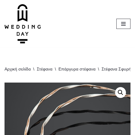
Μεταπηδήστε
στο
περιεχόμενο
Αρχική σελίδα
\
Στέφανα
\
Επάργυρα στέφανα
\
Στέφανα Σφυρήλα