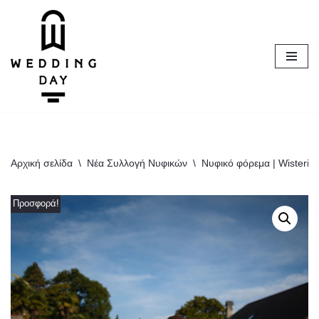
Μεταπηδήστε
στο
περιεχόμενο
Αρχική σελίδα
\
Νέα Συλλογή Νυφικών
\
Νυφικό φόρεμα | Wisteria
Προσφορά!