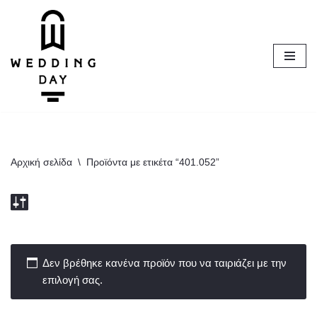
Μεταπηδήστε
στο
περιεχόμενο
Αρχική σελίδα
\
Προϊόντα με ετικέτα “401.052”
Δεν βρέθηκε κανένα προϊόν που να ταιριάζει με την
επιλογή σας.