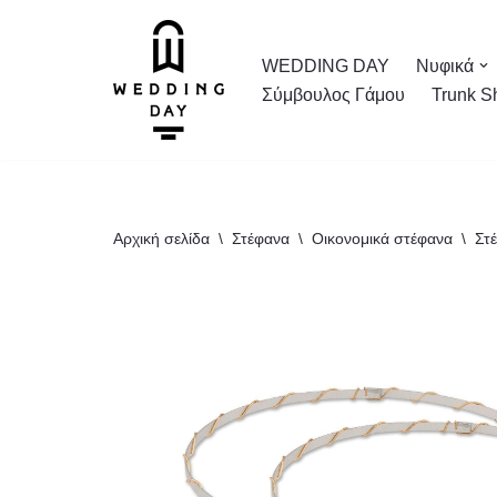
Μεταπηδήστε
WEDDING DAY
Νυφικά
στο
Σύμβουλος Γάμου
Trunk S
περιεχόμενο
Αρχική σελίδα
\
Στέφανα
\
Οικονομικά στέφανα
\
Στ