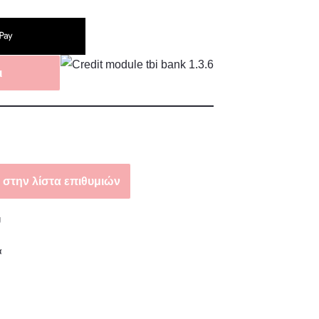
ι
στην λίστα επιθυμιών
U
α